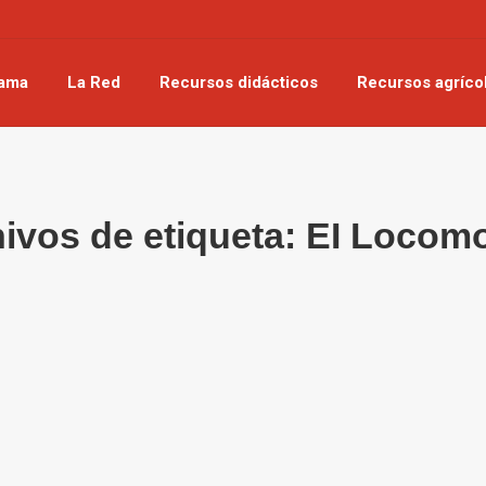
rama
La Red
Recursos didácticos
Recursos agríco
ivos de etiqueta:
EI Locomo