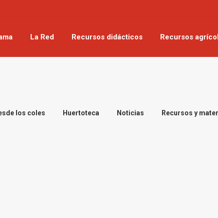
rama
La Red
Recursos didácticos
Recursos agríco
esde los coles
Huertoteca
Noticias
Recursos y mater