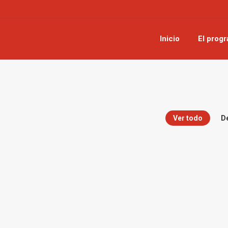
Inicio
El prog
Ver todo
D