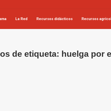
rama
La Red
Recursos didácticos
Recursos agríco
os de etiqueta:
huelga por e