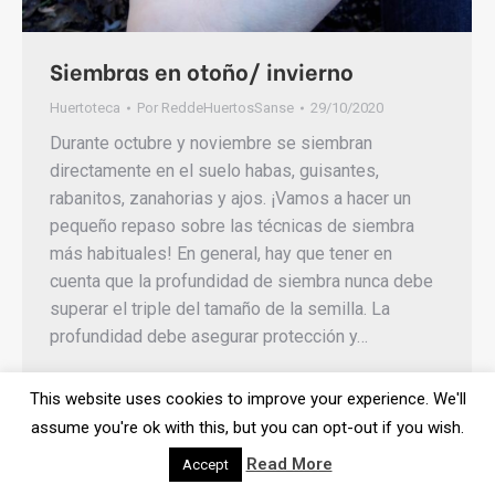
Siembras en otoño/ invierno
Huertoteca
Por
ReddeHuertosSanse
29/10/2020
Durante octubre y noviembre se siembran
directamente en el suelo habas, guisantes,
rabanitos, zanahorias y ajos. ¡Vamos a hacer un
pequeño repaso sobre las técnicas de siembra
más habituales! En general, hay que tener en
cuenta que la profundidad de siembra nunca debe
superar el triple del tamaño de la semilla. La
profundidad debe asegurar protección y…
This website uses cookies to improve your experience. We'll
assume you're ok with this, but you can opt-out if you wish.
Read More
Accept