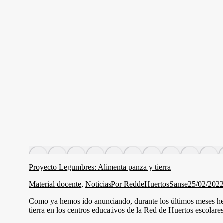
Proyecto Legumbres: Alimenta panza y tierra
Material docente
,
Noticias
Por
ReddeHuertosSanse
25/02/202
Como ya hemos ido anunciando, durante los últimos meses hem
tierra en los centros educativos de la Red de Huertos escola