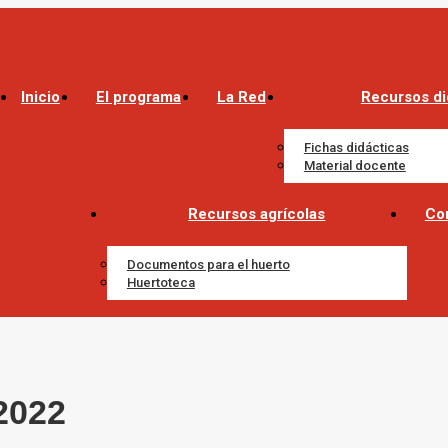
Inicio
El programa
La Red
Recursos di
Fichas didácticas
Material docente
Recursos agrícolas
Co
Documentos para el huerto
Huertoteca
2022