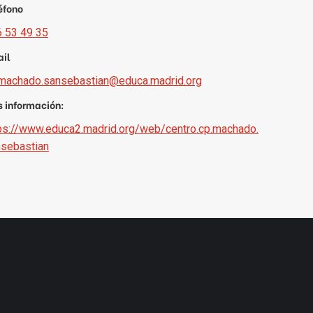
éfono
 53 49 35
il
machado.sansebastian@educa.madrid.org
 información:
ps://www.educa2.madrid.org/web/centro.cp.machado.
sebastian