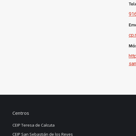
Tel
916
Ema
cp.
Más
htt
san
Centros
CEIP Teresa de Calcuta
CEIP San Sebastián de los Reyes