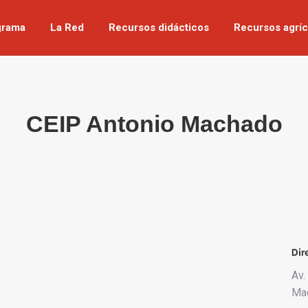
grama
La Red
Recursos didácticos
Recursos agríc
CEIP Antonio Machado
Dir
Av.
Ma