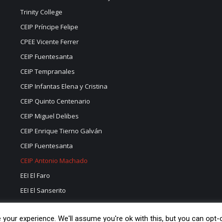
Trinity College
CEIP Príncipe Felipe
CPEE Vicente Ferrer
CEIP Fuentesanta
CEIP Tempranales
CEIP Infantas Elena y Cristina
CEIP Quinto Centenario
CEIP Miguel Delibes
CEIP Enrique Tierno Galván
CEIP Fuentesanta
CEIP Antonio Machado
EEI El Faro
EEI El Sanserito
EEI Las Cumbres
your experience. We'll assume you're ok with this, but you can opt-o