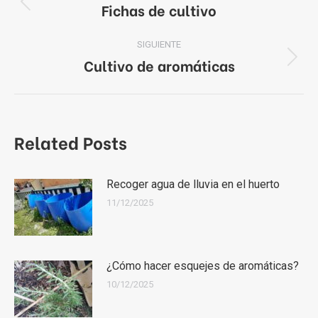
entre
Fichas de cultivo
Publicación
anterior:
publicaciones
SIGUIENTE
Cultivo de aromáticas
Publicación
siguiente:
Related Posts
Recoger agua de lluvia en el huerto
11/12/2025
¿Cómo hacer esquejes de aromáticas?
10/12/2025