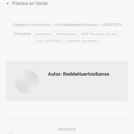
Plantea en Verde
Categoría:
Huertoteca
Por
ReddeHuertosSanse
18/03/2019
Etiquetas:
aromáticas
biodiversidad
CEIP Teresa de Calculta
curso 2018-2019
espiral de aromáticas
Autor:
ReddeHuertosSanse
Navegación
ANTERIOR