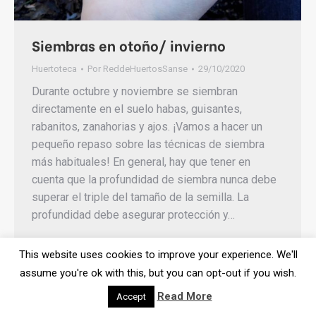
Siembras en otoño/ invierno
Huertoteca
Por
ReddeHuertosSanse
29/10/2020
Durante octubre y noviembre se siembran
directamente en el suelo habas, guisantes,
rabanitos, zanahorias y ajos. ¡Vamos a hacer un
pequeño repaso sobre las técnicas de siembra
más habituales! En general, hay que tener en
cuenta que la profundidad de siembra nunca debe
superar el triple del tamaño de la semilla. La
profundidad debe asegurar protección y…
This website uses cookies to improve your experience. We'll
assume you're ok with this, but you can opt-out if you wish.
Read More
Accept