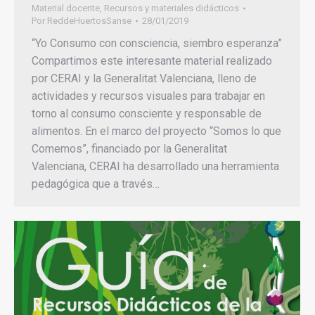
Material docente
,
Recursos y materiales didácticos
Por
ReddeHuertosSanse
28/01/2019
“Yo Consumo con consciencia, siembro esperanza”
Compartimos este interesante material realizado
por CERAI y la Generalitat Valenciana, lleno de
actividades y recursos visuales para trabajar en
torno al consumo consciente y responsable de
alimentos. En el marco del proyecto “Somos lo que
Comemos”, financiado por la Generalitat
Valenciana, CERAI ha desarrollado una herramienta
pedagógica que a través…