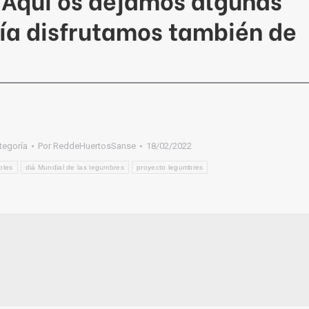
día disfrutamos también de
tegoría
Por
ReddeHuertosSanse
18/02/2022
oles
diá Mundial de las legumbres
proyecto legumbres