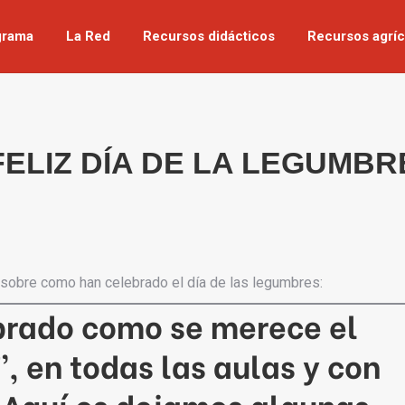
grama
La Red
Recursos didácticos
Recursos agríc
¡FELIZ DÍA DE LA LEGUMBRE
sobre como han celebrado el día de las legumbres:
brado como se merece el
, en todas las aulas y con
 Aquí os dejamos algunas