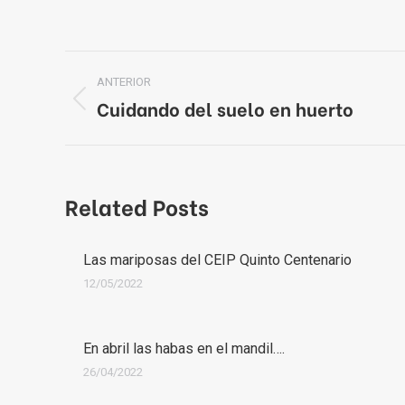
Navegación
ANTERIOR
entre
Cuidando del suelo en huerto
Publicación
anterior:
publicaciones
Related Posts
Las mariposas del CEIP Quinto Centenario
12/05/2022
En abril las habas en el mandil….
26/04/2022