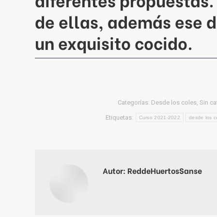
de ellas, además ese 
un exquisito cocido.
Categorías:
Desde los coles
,
Sin ca
Etiquetas:
Curso 2021-2022
desde los c
Autor:
ReddeHuertosSanse