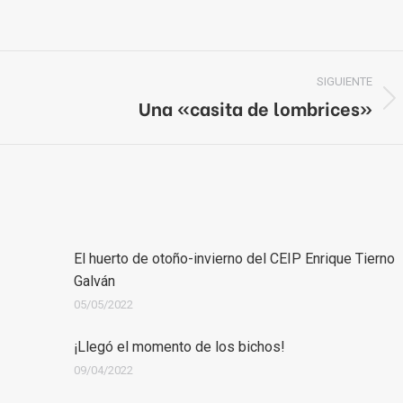
SIGUIENTE
Una «casita de lombrices»
Publicación
siguiente:
El huerto de otoño-invierno del CEIP Enrique Tierno
Galván
05/05/2022
¡Llegó el momento de los bichos!
09/04/2022