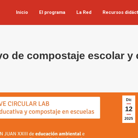
Inicio
El programa
La Red
Recursos didáct
vo de compostaje escolar y 
Dic
12
2025