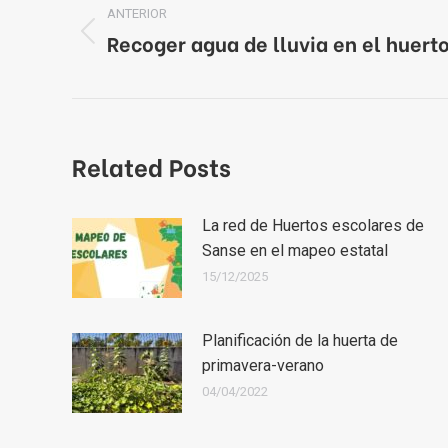
entre
ANTERIOR
Recoger agua de lluvia en el huert
Publicación
publicaciones
anterior:
Related Posts
La red de Huertos escolares de
Sanse en el mapeo estatal
15/12/2025
Planificación de la huerta de
primavera-verano
04/04/2022