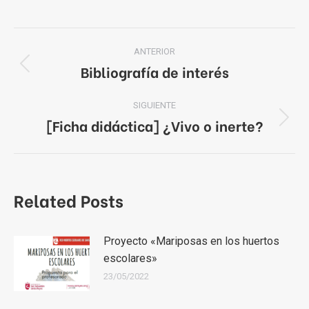
Navegación
ANTERIOR
entre
Bibliografía de interés
Publicación
anterior:
publicaciones
SIGUIENTE
[Ficha didáctica] ¿Vivo o inerte?
Publicación
siguiente:
Related Posts
Proyecto «Mariposas en los huertos
escolares»
23/05/2022