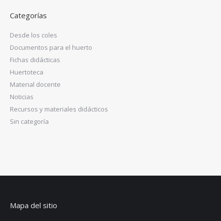
Categorías
Desde los coles
Documentos para el huerto
Fichas didácticas
Huertoteca
Material docente
Noticias
Recursos y materiales didácticos
Sin categoría
Mapa del sitio