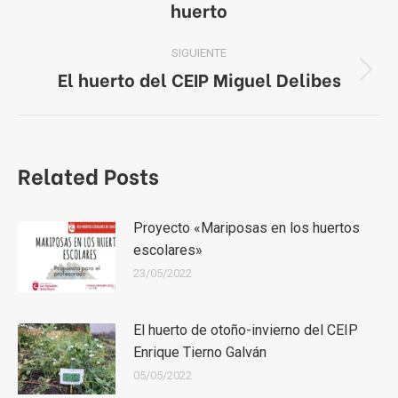
huerto
publicaciones
anterior:
SIGUIENTE
El huerto del CEIP Miguel Delibes
Publicación
siguiente:
Related Posts
Proyecto «Mariposas en los huertos
escolares»
23/05/2022
El huerto de otoño-invierno del CEIP
Enrique Tierno Galván
05/05/2022