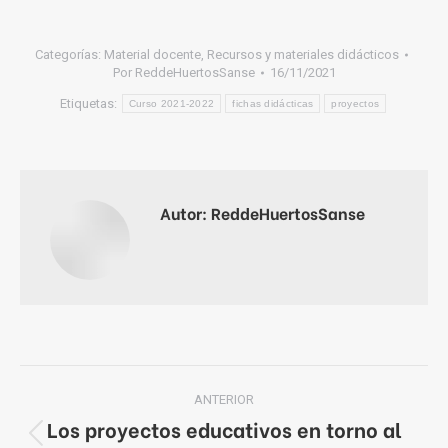
Categorías:
Material docente
,
Recursos y materiales didácticos
Por
ReddeHuertosSanse
16/11/2021
Etiquetas:
Curso 2021-2022
fichas didácticas
proyectos
Autor:
ReddeHuertosSanse
Navegación
ANTERIOR
entre
Los proyectos educativos en torno al
Publicación