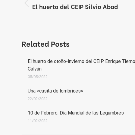
entre
El huerto del CEIP Silvio Abad
Publicación
publicaciones
anterior:
Related Posts
El huerto de otoño-invierno del CEIP Enrique Tiern
Galván
05/05/2022
Una «casita de lombrices»
22/02/2022
10 de Febrero: Día Mundial de las Legumbres
11/02/2022