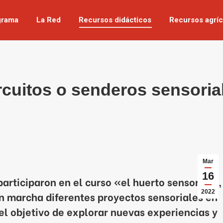
grama
La Red
Recursos didácticos
Recursos agríc
rcuitos o senderos sensoria
Mar
16
participaron en el curso «el huerto sensorial»,
2022
en marcha diferentes proyectos sensoriales en
 el objetivo de explorar nuevas experiencias y