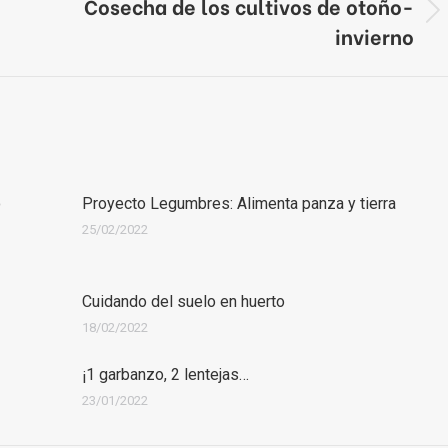
Cosecha de los cultivos de otoño-
Publicación
invierno
siguiente:
o
Proyecto Legumbres: Alimenta panza y tierra
25/02/2022
Cuidando del suelo en huerto
18/02/2022
¡1 garbanzo, 2 lentejas…
23/01/2022