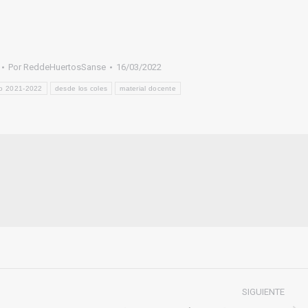
Por
ReddeHuertosSanse
16/03/2022
o 2021-2022
desde los coles
material docente
SIGUIENTE