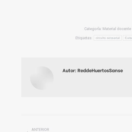
Categoría:
Material docente
Etiquetas:
circuito sensorial
Curs
Autor:
ReddeHuertosSanse
Navegación
ANTERIOR