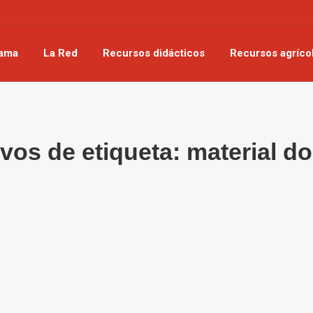
rama
La Red
Recursos didácticos
Recursos agríco
vos de etiqueta:
material d