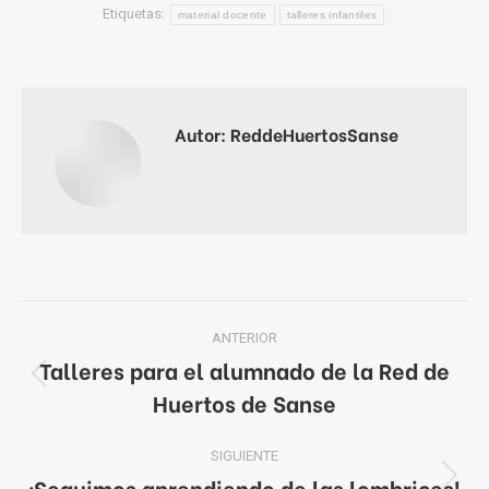
Etiquetas:
material docente
talleres infantiles
Autor:
ReddeHuertosSanse
Navegación
ANTERIOR
entre
Talleres para el alumnado de la Red de
Publicación
Huertos de Sanse
publicaciones
anterior:
SIGUIENTE
¡Seguimos aprendiendo de las lombrices!
Publicación